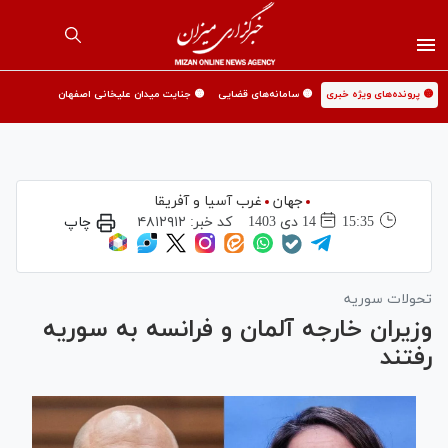
🟡 پرونده‌های ویژه خبری
🟡 سامانه‌های قضایی
🟡 جنایت میدان علیخانی اصفهان
جهان
غرب آسیا و آفریقا
15:35
14 دی 1403
کد خبر:
۴۸۱۲۹۱۲
چاپ
تحولات سوریه
وزیران خارجه آلمان و فرانسه به سوریه
رفتند