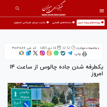
🟡 پرونده‌های ویژه خبری
🟡 سامانه‌های قضایی
🟡 جنایت میدان علیخانی اصفهان
جامعه
حوادث
12:52
14 دی 1403
کد خبر:
۴۸۱۲۸۸۹
چاپ
یکطرفه شدن جاده چالوس از ساعت ۱۴
امروز