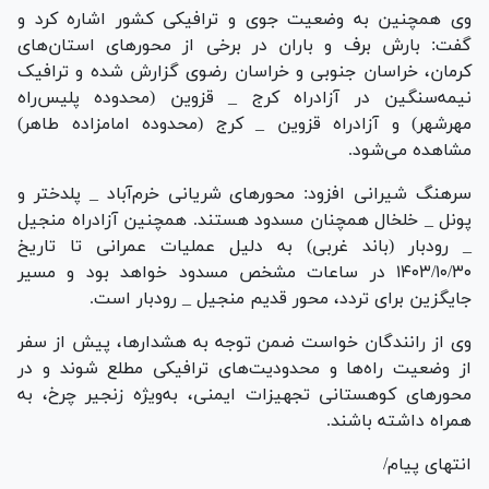
وی همچنین به وضعیت جوی و ترافیکی کشور اشاره کرد و
گفت: بارش برف و باران در برخی از محور‌های استان‌های
کرمان، خراسان جنوبی و خراسان رضوی گزارش شده و ترافیک
نیمه‌سنگین در آزادراه کرج _ قزوین (محدوده پلیس‌راه
مهرشهر) و آزادراه قزوین _ کرج (محدوده امامزاده طاهر)
مشاهده می‌شود.
سرهنگ شیرانی افزود: محور‌های شریانی خرم‌آباد _ پلدختر و
پونل _ خلخال همچنان مسدود هستند. همچنین آزادراه منجیل
_ رودبار (باند غربی) به دلیل عملیات عمرانی تا تاریخ
۱۴۰۳/۱۰/۳۰ در ساعات مشخص مسدود خواهد بود و مسیر
جایگزین برای تردد، محور قدیم منجیل _ رودبار است.
وی از رانندگان خواست ضمن توجه به هشدارها، پیش از سفر
از وضعیت راه‌ها و محدودیت‌های ترافیکی مطلع شوند و در
محور‌های کوهستانی تجهیزات ایمنی، به‌ویژه زنجیر چرخ، به
همراه داشته باشند.
انتهای پیام/