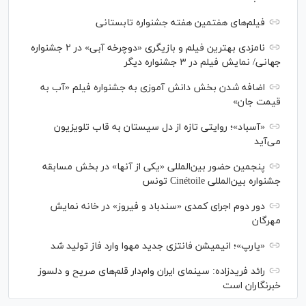
فیلم‌های هفتمین هفته جشنواره تابستانی
نامزدی بهترین فیلم و بازیگری «دوچرخه آبی» در ۲ جشنواره
جهانی/ نمایش فیلم در ۳ جشنواره دیگر
اضافه شدن بخش دانش آموزی به جشنواره فیلم «آب به
قیمت جان»
«آسباد»؛ روایتی تازه از دل سیستان به قاب تلویزیون
می‌آید
پنجمین حضور بین‌المللی «یکی از آنها» در بخش مسابقه
جشنواره بین‌المللی Cinétoile تونس
دور دوم اجرای کمدی «سندباد و فیروز» در خانه نمایش
مهرگان
«یارپ»؛ انیمیشن فانتزی جدید مهوا وارد فاز تولید شد
رائد فریدزاده: سینمای ایران وام‌دار قلم‌های صریح و دلسوز
خبرنگاران است