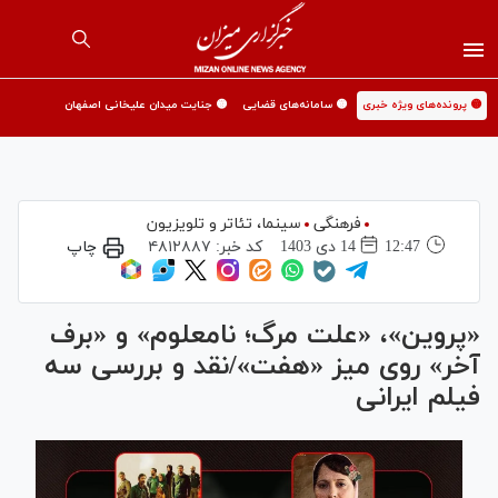
🟡 پرونده‌های ویژه خبری
🟡 سامانه‌های قضایی
🟡 جنایت میدان علیخانی اصفهان
فرهنگی
سینما،‌ تئاتر و تلویزیون
12:47
14 دی 1403
کد خبر:
۴۸۱۲۸۸۷
چاپ
«پروین»، «علت مرگ؛ نامعلوم» و «برف
آخر» روی میز «هفت»/نقد و بررسی سه
فیلم ایرانی