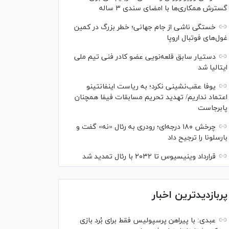
گسترش همکاری‌ها با امضای سندی ۳ ساله
خستگی ناشی از جام جهانی؛ خطر بزرگ در کمین
غول‌های فوتبال اروپا
دستیار سابق قلعه‌نویی عضو کادر فنی تیم ملی
ایتالیا شد
یوفا عقب‌نشینی نکرد؛ به ریاست اینفانتینو
اعتماد نداریم/ تهدید تحریم مسابقات فیفا همچنان
پابرجاست
چرخش ۱۸۰ درجه‌ای؛ رودری به رئال «نه» گفت و
بارسلونا را ترجیح داد
قرارداد وینیسیوس تا ۲۰۳۲ با رئال‌ تمدید شد
پربازدیدترین اخبار
عبدی: با پیراهن پرسپولیس فقط برای بُرد بازی