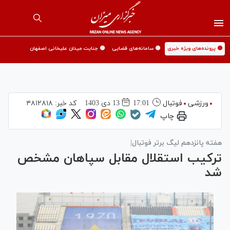
🟡 پرونده‌های ویژه خبری
🟡 سامانه‌های قضایی
🟡 جنایت میدان علیخانی اصفهان
ورزشی
فوتبال
17:01
13 دی 1403
کد خبر:
۴۸۱۲۸۱۸
چاپ
هفته پانزدهم لیگ برتر فوتبال|
ترکیب استقلال مقابل سپاهان مشخص
شد