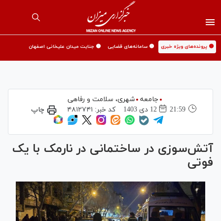
🟡 پرونده‌های ویژه خبری
🟡 سامانه‌های قضایی
🟡 جنایت میدان علیخانی اصفهان
جامعه
شهری،‌ سلامت و رفاهی
21:59
12 دی 1403
کد خبر:
۴۸۱۲۷۴۱
چاپ
آتش‌سوزی در ساختمانی در نارمک با یک
فوتی