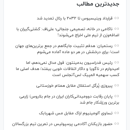
جدیدترین مطالب
قرارداد وینیسیوس تا ۲۰۳۲ با رئال‌ تمدید شد
ناکامی در خانه، تصمیمی جنجالی؛ علی‌اف: کشتی‌گیران با
اضافه‌وزن از تیم ملی اخراج می‌شوند!
رستمیان: هدفم تثبیت جایگاهم در جمع برترین‌های جهان
است/ برای درخشش در هر دو ماده آماده می‌شوم
رئیس فدراسیون بدمینتون: قول مدال نمی‌دهم، اما
امیدوارم در ناگویا و داکار اتفاقات خوبی بیفتد/ هدف اصلی ما
کسب سهمیه المپیک لس‌آنجلس است
پیروزی پُرگل استقلال مقابل همنام خوزستانی
پایان رقابت دوومیدانی‌کاران ایران در جام بلاروس/ زارعی
برترین ورزشکار جام شد
تساوی آلومینیوم اراک مقابل مس شهربابک
حضور بازیکنان آکادمی پرسپولیس در تمرین تیم بزرگسالان