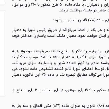
انتخابات شورا‌های اسلامی کشور و انتخاب شهرداران و دهیاران، با مفاد ماده ۵۰ طرح مذکور با ۲۱۰ رأی موافق،
ه و هر یک از اعضا می‌تواند از طریق رئیس شورا به دهیار
ر ابلاغ خواهد نمود. دهیار مکلف است پاسخ را حداکثر ظرف
 موضوع مورد تذکر را مرتفع ندانند، می‌توانند موضوع را به
را سؤال را کتبا به دهیار ابلاغ خواهد نمود و حداکثر تا
لسه عادی یا فوق العاده شورا و پاسخ به سؤال می‌باشد.
سخ، توسط اعضای شورا قانع کننده تشخیص داده نشود، طی
جلسه دیگری موضوع مورد بررسی قرار می‌گیرد و شورا می‌تواند مطابق تبصره بند م ماده ۷۶ این قانون، دهیار
همچنین نمایندگان در ادامه با اصل ماده ۵۱ طرح مذکور با ۲۰۴ رأی موافق، ۸ رأی مخالف و ۲ رأی ممتنع از
بر اساس ماده ۵۱ این طرح؛ تبصره (۴) بند «۱» ماده (۸۰) قانون به عنوان ماده (۸۳) مکرر الحاق و سه جز به