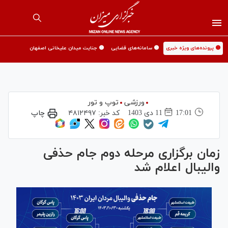
🟡 پرونده‌های ویژه خبری
🟡 سامانه‌های قضایی
🟡 جنایت میدان علیخانی اصفهان
ورزشی
توپ و تور
17:01
11 دی 1403
کد خبر:
۴۸۱۲۴۹۷
چاپ
زمان برگزاری مرحله دوم جام حذفی
والیبال اعلام شد