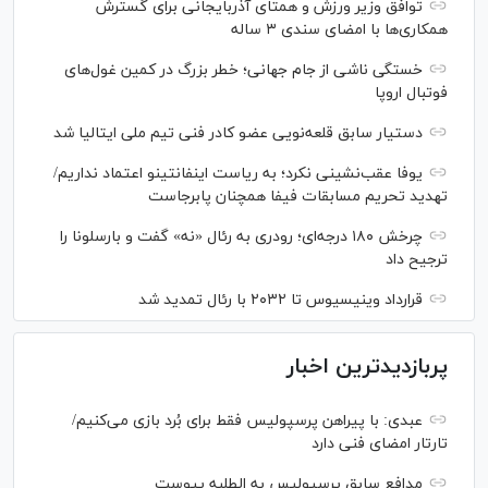
توافق وزیر ورزش و همتای آذربایجانی برای گسترش
همکاری‌ها با امضای سندی ۳ ساله
خستگی ناشی از جام جهانی؛ خطر بزرگ در کمین غول‌های
فوتبال اروپا
دستیار سابق قلعه‌نویی عضو کادر فنی تیم ملی ایتالیا شد
یوفا عقب‌نشینی نکرد؛ به ریاست اینفانتینو اعتماد نداریم/
تهدید تحریم مسابقات فیفا همچنان پابرجاست
چرخش ۱۸۰ درجه‌ای؛ رودری به رئال «نه» گفت و بارسلونا را
ترجیح داد
قرارداد وینیسیوس تا ۲۰۳۲ با رئال‌ تمدید شد
پربازدیدترین اخبار
عبدی: با پیراهن پرسپولیس فقط برای بُرد بازی می‌کنیم/
تارتار امضای فنی دارد
مدافع سابق پرسپولیس به الطلبه پیوست