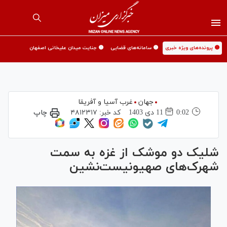
🟡 پرونده‌های ویژه خبری
🟡 سامانه‌های قضایی
🟡 جنایت میدان علیخانی اصفهان
جهان
غرب آسیا و آفریقا
0:02
11 دی 1403
کد خبر:
۴۸۱۲۳۱۷
چاپ
شلیک دو موشک از غزه به سمت
شهرک‌های صهیونیست‌نشین