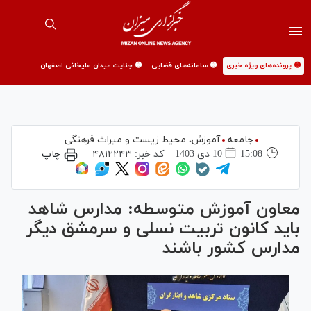
🟡 پرونده‌های ویژه خبری
🟡 سامانه‌های قضایی
🟡 جنایت میدان علیخانی اصفهان
جامعه
آموزش،‌ محیط زیست و میراث فرهنگی
15:08
10 دی 1403
کد خبر:
۴۸۱۲۲۴۳
چاپ
معاون آموزش متوسطه: مدارس شاهد
باید کانون تربیت نسلی و سرمشق دیگر
مدارس کشور باشند