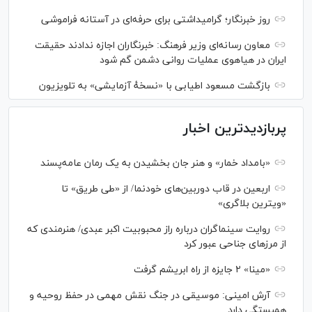
روز خبرنگار؛ گرامیداشتی برای حرفه‌ای در آستانه فراموشی
معاون رسانه‌ای وزیر فرهنگ: خبرنگاران اجازه ندادند حقیقت
ایران در هیاهوی عملیات روانی دشمن گم شود
بازگشت مسعود اطیابی با «نسخهٔ آزمایشی» به تلویزیون
پربازدیدترین اخبار
«بامداد خمار» و هنر جان بخشیدن به یک رمان عامه‌پسند
اربعین در قاب دوربین‌های خودنما/ از «طی طریق» تا
«ویترین بلاگری»
روایت سینماگران درباره راز محبوبیت اکبر عبدی/ هنرمندی که
از مرزهای جناحی عبور کرد
«مینا» ۲ جایزه از راه ابریشم گرفت
آرش امینی: موسیقی در جنگ نقش مهمی در حفظ روحیه و
همبستگی دارد