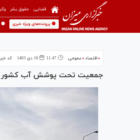
قضایی
حقوق بشر
وکی
🟡 پرونده‌های ویژه خبری
🟡 
اقتصاد
عمومی
11:47
10 دی 1403
کد خبر
جمعیت تحت پوشش آب کشور ۹۹.۹ درصد و فاضلاب ۵۵.۸۹ درصد است