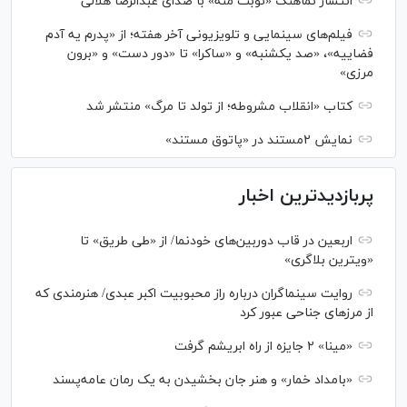
انتشار نماهنگ «نوبت منه» با صدای عبدالرضا هلالی
فیلم‌های سینمایی و تلویزیونی آخر هفته؛ از «پدرم یه آدم
فضاییه»، «صد یکشنبه» و «ساکرا» تا «دور دست» و «برون
مرزی»
کتاب «انقلاب مشروطه؛ از تولد تا مرگ» منتشر شد
نمایش ۲مستند در «پاتوق مستند»
پربازدیدترین اخبار
اربعین در قاب دوربین‌های خودنما/ از «طی طریق» تا
«ویترین بلاگری»
روایت سینماگران درباره راز محبوبیت اکبر عبدی/ هنرمندی که
از مرزهای جناحی عبور کرد
«مینا» ۲ جایزه از راه ابریشم گرفت
«بامداد خمار» و هنر جان بخشیدن به یک رمان عامه‌پسند