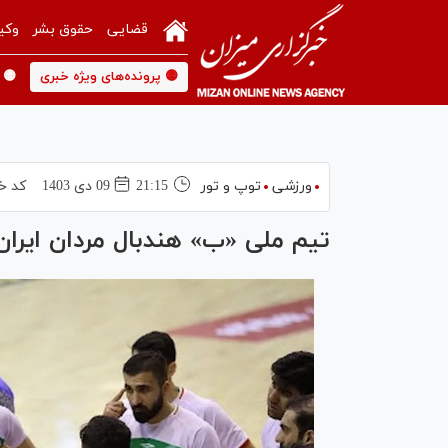
قضایی
حقوق بشر
وکی
🟡 پرونده‌های ویژه خبری
🟡 
ورزشی
توپ و تور
21:15
09 دی 1403
کد خ
تیم ملی «ب» هندبال مردان ایر