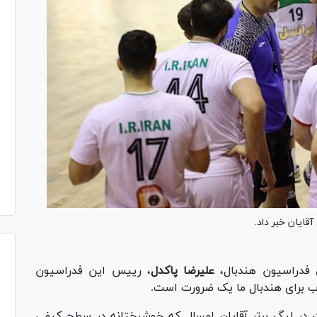
ایان خبر داد.
 فدراسیون هندبال،
علیرضا پاکدل
، رییس این فدراسیون
 برای هندبال ما یک ضرورت است.
یت در لیگ برتر آقایان امسال که خوشبختانه در سطح کیفی