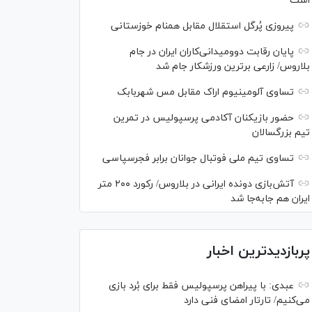
است
پیروزی پُرگل استقلال مقابل همنام خوزستانی
پایان رقابت دوومیدانی‌کاران ایران در جام
بلاروس/ زارعی برترین ورزشکار جام شد
تساوی آلومینیوم اراک مقابل مس شهربابک
حضور بازیکنان آکادمی پرسپولیس در تمرین
تیم بزرگسالان
تساوی تیم ملی فوتبال جوانان برابر فجرسپاسی
آتش‌بازی دونده ایرانی در بلاروس/ رکورد ۲۰۰ متر
ایران هم جابه‌جا شد
پربازدیدترین اخبار
عبدی: با پیراهن پرسپولیس فقط برای بُرد بازی
می‌کنیم/ تارتار امضای فنی دارد