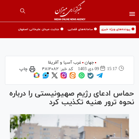
🟡 پرونده‌های ویژه خبری
🟡 سامانه‌های قضایی
🟡 جنایت میدان علیخانی اصفهان
جهان
غرب آسیا و آفریقا
15:17
09 دی 1403
کد خبر:
۴۸۱۲۰۸۲
چاپ
حماس ادعای رژیم صهیونیستی را درباره
نحوه ترور هنیه تکذیب کرد