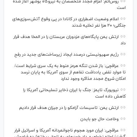
روس‌اتم: اعزام مجدد متخصصان به نیروگاه بوشهر آغاز شده
است
اعلام وضعیت اضطراری در کانادا در پی وقوع آتش‌سوزی‌های
جنگلی؛ ۲۰ هزا نفر تخلیه شدند
ارتش یمن پایگاه‌های مزدوران عربستان را در المخا هدف قرار
داد
رژیم صهیونیستی درصدد ایجاد زیرساخت‌های جدید در رفح
عراقچی: باز شدن تنگه هرمز منوط به یک سری شرایط است/
تا موارد نقض یادداشت تفاهم از سوی آمریکا به پایان نرسد
امکان شروع مجدد مذاکره وجود ندارد
نیویورک تایمز: جنگ با ایران ذخایر تسلیحاتی آمریکا را
کاهش داده است
ارتش یمن: تاسیسات آرامکو را در جیزان هدف قرار دادیم
وخامت حال جو بایدن
عراقچی: ایران مورد هجوم ناجوانمردانه آمریکا و اسرائیل قرار
گرفت/ اجازه نخواهیم داد خون‌های به ناحق ریخته‌شده فراموش