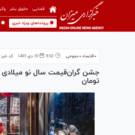
قضایی
حقوق بشر
وکی
🟡 پرونده‌های ویژه خبری
🟡 
اقتصاد
عمومی
8:02
10 دی 1403
کد خبر:
تومان