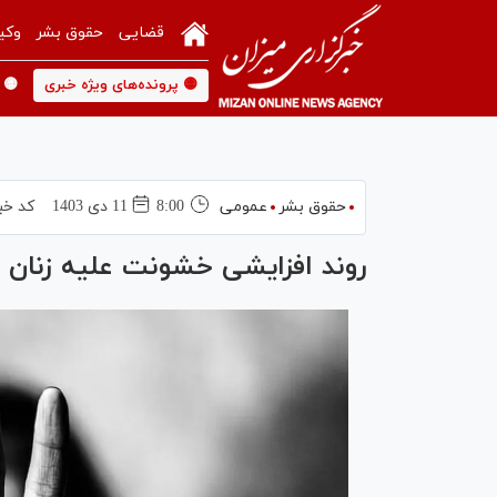
قضایی
حقوق بشر
وکی
🟡 پرونده‌های ویژه خبری
🟡 
حقوق بشر
عمومی
8:00
11 دی 1403
کد خب
روند افزایشی خشونت علیه زنان 