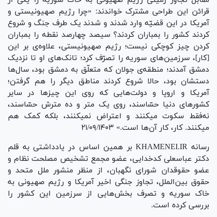
قرائن این طراحی مشترک خواندند: «چرا رژیم صهیونیستی و
آمریکا در این قضیّه وارد شدند و شدند یک طرف جنگ و شروع
کردند کشور را بمباران کردند؟ سیصد چهارصد نقطه را بمباران
کردن چیز کوچکی نیست؛ رژیم صهیونیستی، علاوه‌ی بر این
[کار]، سرزمین‌های سوریه را تصرّف کرد؛ تانک‌های او تا نزدیک
دمشق آمدند؛ منطقه‌ی جولان که متعلّق به دمشق بود، سال‌ها
دستشان بود، حالا شروع کردند مناطق دیگر را هم گرفتن؛
آمریکا و اروپا و دولت‌هایی که روی این چیز‌ها در سایر
کشور‌های دنیا حسّاسند، روی یک متر و ده مترش حسّاسند،
نه‌فقط سکوت میکنند و اعتراض نمیکنند، بلکه کمک هم
میکنند. کار، کار آن‌ها است.» ۲۱/۰۹/۱۴۰۳
رسانه KHAMENEI.IR بر همین اساس در یادداشتی به قلم
دکتر عباسعلی کدخدایی، عضو مجمع تشخیص مصلحت نظام و
عضو حقوقدان شورای نگهبان، از منظر منشور ملل متحد و
حقوق بین‌الملل، تجاوز جنگی اخیر آمریکا و رژیم صهیونی به
خاک سوریه و تصرف بخش‌هایی از سرزمین این کشور را
بررسی کرده است.