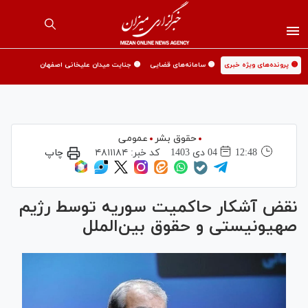
🟡 پرونده‌های ویژه خبری
🟡 سامانه‌های قضایی
🟡 جنایت میدان علیخانی اصفهان
حقوق بشر
عمومی
12:48
04 دی 1403
کد خبر:
۴۸۱۱۱۸۴
چاپ
نقض آشکار حاکمیت سوریه توسط رژیم
صهیونیستی و حقوق بین‌الملل