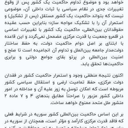
خواهد بود و موضوع تداوم حاکمیت یک کشور پس از وقوع
تغییرات جدی در نظام سیاسی یا ثبات داخلی آن، موضوعی
نیست که بتواند حاکمیت یک کشور مستقل (پس از تشکیل) و
استمرار آن را با تشکیک مواجه سازد؛ بنابراین حسب عقیده
حقوقدانان بین‌المللی، حاکمیت یک کشور با تغییرات اساسی
در قلمرو جمعیت یا قدرت مرکزی مضمحل نمی‌گردد و این قاعده
با ابتنای بر اصل دوام حاکمیت دولت، به حفظ ساختار
دولت‌مدار جامعه بین‌الملل و تداوم آن انجامیده است تا صلح و
امنیت بین‌المللی در پرتو بقای جوامع دولتی و برابری
حاکمیت‌ها تحقق یابد.
اکنون نتیجه منطقی وجود و استمرار حاکمیت کشور در فقدان
دولت مرکزی، حفظ تمامیت ارضی و استقلال سیاسی کشور
مربوطه است که امکان توسل به زور علیه آن و مداخله در امور
داخلی کشور مزبور را صراحتاً مطابق بند‌های ۴ و ۷ ماده ۲
منشور ملل متحد ممنوع خواهد ساخت.
بر این اساس حاکمیت بین‌المللی کشور سوریه در شرایط فعلی
که فاقد قدرت مرکزی کارآمد و مؤثر است، همچنان از سوریه در
برابر هر نوع تجاوز مسلحانه و توسل به زور محافظت می‌کند و