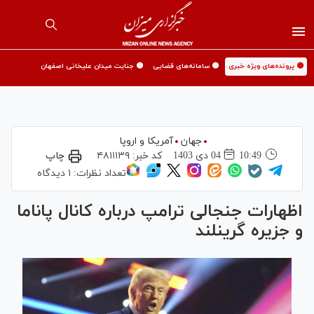
🟡 پرونده‌های ویژه خبری
🟡 سامانه‌های قضایی
🟡 جنایت میدان علیخانی اصفهان
جهان
آمریکا و اروپا
10:49
04 دی 1403
کد خبر:
۴۸۱۱۱۳۹
چاپ
تعداد نظرات:
۱ دیدگاه
اظهارات جنجالی ترامپ درباره کانال پاناما
و جزیره گرینلند