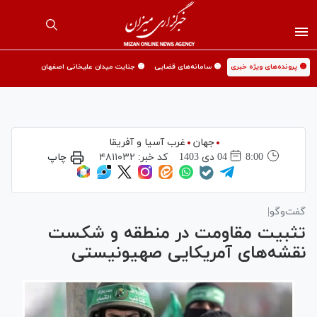
🟡 پرونده‌های ویژه خبری
🟡 سامانه‌های قضایی
🟡 جنایت میدان علیخانی اصفهان
جهان
غرب آسیا و آفریقا
8:00
04 دی 1403
کد خبر:
۴۸۱۱۰۳۲
چاپ
گفت‌وگو|
تثبیت مقاومت در منطقه و شکست
نقشه‌های آمریکایی صهیونیستی