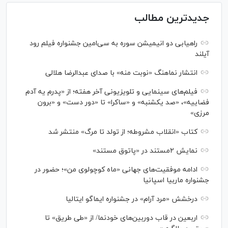
جدیدترین مطالب
راهیابی دو انیمیشن سوره به سی‌امین جشنواره فیلم رود
آیلند
انتشار نماهنگ «نوبت منه» با صدای عبدالرضا هلالی
فیلم‌های سینمایی و تلویزیونی آخر هفته؛ از «پدرم یه آدم
فضاییه»، «صد یکشنبه» و «ساکرا» تا «دور دست» و «برون
مرزی»
کتاب «انقلاب مشروطه؛ از تولد تا مرگ» منتشر شد
نمایش ۲مستند در «پاتوق مستند»
ادامه موفقیت‌های جهانی «ماه کوچولوی من»؛ حضور در
جشنواره ماربیا اسپانیا
درخشش «مرد آرام» در جشنواره ایماگو ایتالیا
اربعین در قاب دوربین‌های خودنما/ از «طی طریق» تا