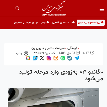
🟡 پرونده‌های ویژه خبری
🟡 سامانه‌های قضایی
🟡 جنایت میدان علیخانی اصفهان
فرهنگی
سینما،‌ تئاتر و تلویزیون
14:17
03 دی 1403
کد خبر:
۴۸۱۱۰۱۹
چاپ
«گاندو ۳» به‌زودی وارد مرحله تولید
می‌شود