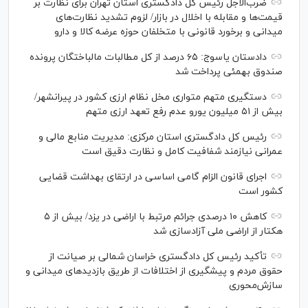
ضرب‌الاجل رئیس کل دادگستری استان تهران برای نظارت بر
قیمت‌ها و مقابله با اخلال در بازار/ لزوم تشدید نظارت‌های
میدانی و برخورد قانونی با متخلفان حوزه عرضه کالا و دارو
دادستان یاسوج: ۶۵ درصد از کل مطالبات مالباختگان پرونده
صندوق بهمئی پرداخت شد
دستگیری متهم متواری مخل نظام ارزی کشور در پیرانشهر/
بیش از ۵۱ میلیون یورو عدم رفع تعهد ارزی متهم
رئیس کل دادگستری استان مرکزی: مدیریت منابع مالی و
عمرانی نیازمند شفافیت کامل و نظارت دقیق است
اجرای قانون الزام گامی اساسی در ارتقای بهداشت قضایی
کشور است
کاهش ۱۰ درصدی جرائم مرتبط با اراضی در یزد/ بیش از ۵
هکتار از اراضی ملی آزادسازی شد
تأکید رئیس کل دادگستری خراسان شمالی بر صیانت از
حقوق مردم و پیشگیری از اختلافات از طریق بازدید‌های میدانی و
سازش‌محوری