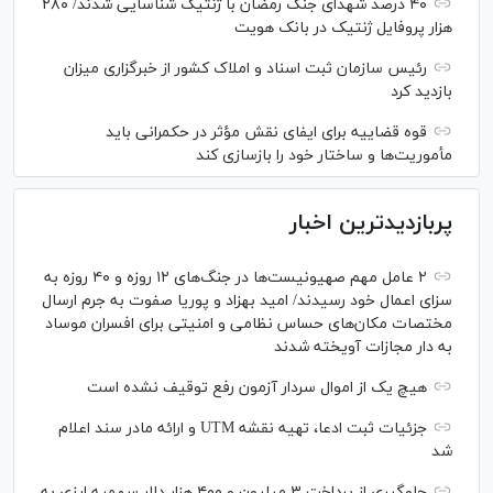
۴۰ درصد شهدای جنگ رمضان با ژنتیک شناسایی شدند/ ۲۸۰
هزار پروفایل ژنتیک در بانک هویت
رئیس سازمان ثبت اسناد و املاک کشور از خبرگزاری میزان
بازدید کرد
قوه قضاییه برای ایفای نقش مؤثر در حکمرانی باید
مأموریت‌ها و ساختار خود را بازسازی کند
پربازدیدترین اخبار
۲ عامل مهم صهیونیست‌ها در جنگ‌های ۱۲ روزه و ۴۰ روزه به
سزای اعمال خود رسیدند/ امید بهزاد و پوریا صفوت به جرم ارسال
مختصات مکان‌های حساس نظامی و امنیتی برای افسران موساد
به دار مجازات آویخته شدند
هیچ یک از اموال سردار آزمون رفع توقیف نشده است
جزئیات ثبت ادعا، تهیه نقشه UTM و ارائه مادر سند اعلام
شد
جلوگیری از پرداخت ۳ میلیون و ۴۰۰ هزار دلار سهمیه ارزی به