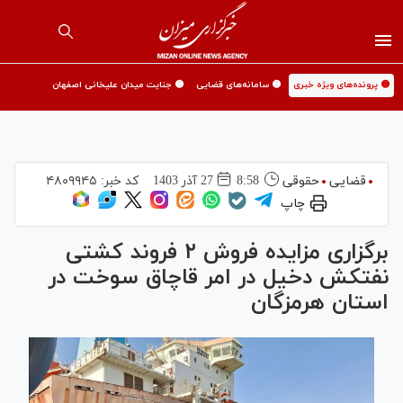
🟡 پرونده‌های ویژه خبری
🟡 سامانه‌های قضایی
🟡 جنایت میدان علیخانی اصفهان
قضایی
حقوقی
8:58
27 آذر 1403
کد خبر:
۴۸۰۹۹۴۵
چاپ
برگزاری مزایده فروش ۲ فروند کشتی
نفتکش دخیل در امر قاچاق سوخت در
استان هرمزگان