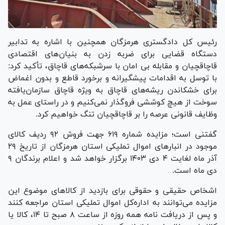
رئیس کل دادگستری هرمزگان همچنین با اشاره به تدابیر
دستگاه قضایی برای ضربه زدن به بنیان‌های اقتصادی
قاچاقچیان و مقابله بی امان با سرشبکه‌های قاچاق، تأکید کرد:
با توسل به اقدامات پیشگیرانه و برخورد قاطع و بدون اغماض
برای خشکاندن ریشه‌های قاچاق به ویژه قاچاق سازمان‌یافته
سوخت از هیچ کوششی فروگذار نمی‌کنیم و در راستای عمل به
وظایف قانونی عرصه را بر قاچاقچیان تنگ خواهیم کرد.
گفتنی است؛ مزایده شماره ۶۱۹ جهت فروش ۹۲ ردیف کالای
موجود در انبار‌های اموال تملیکی استان هرمزگان از تاریخ ۲۹
آذر ماه لغایت ۴ دی ۱۴۰۳ برگزار خواهد شد و اعلام برندگان ۹
دی ماه است.
اشخاص حقیقی و حقوقی برای بازدید از کالا‌های موضوع این
مزایده می‌توانند به اداره‌کل اموال تملیکی استان مراجعه کنند
و پس از دریافت نامه همه روزه از ساعت ۸ صبح تا ۱۴، کالا یا