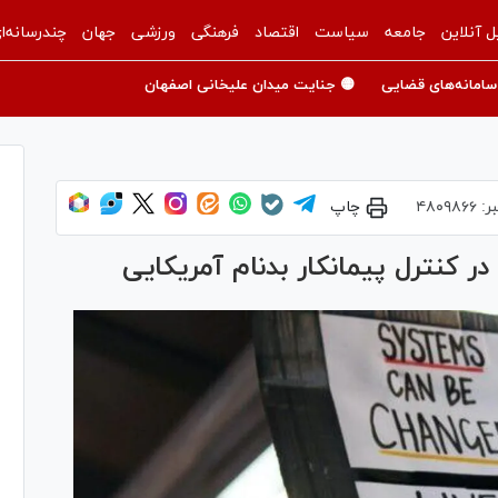
ل آنلاین
جامعه
سیاست
اقتصاد
فرهنگی
ورزشی
جهان
چندرسانه‌ا
سامانه‌های قضایی
🟡 جنایت میدان علیخانی اصفهان
ر:
۴۸۰۹۸۶۶
چاپ
در کنترل پیمانکار بدنام آمریکایی