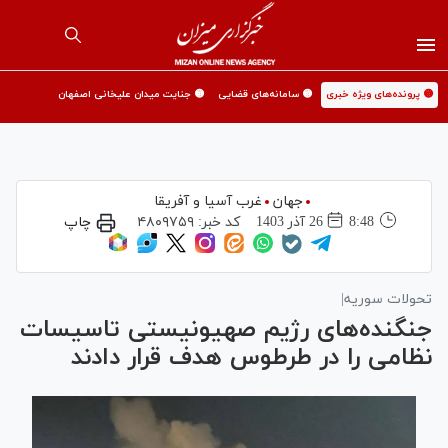
🟡 پرونده‌های ویژه خبری
🟡 سامانه‌های قضایی
🟡 جنایت میدان علیخانی اصفهان
جهان
غرب آسیا و آفریقا
8:48
26 آذر 1403
کد خبر:
۴۸۰۹۷۵۹
چاپ
تحولات سوریه|
جنگنده‌های رژیم صهیونیستی تاسیسات
نظامی را در طرطوس هدف قرار دادند