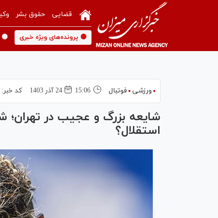
قضایی
حقوق بشر
وکی
🟡 پرونده‌های ویژه خبری
🟡 
ورزشی
فوتبال
15:06
24 آذر 1403
کد خبر:
استقلال؟