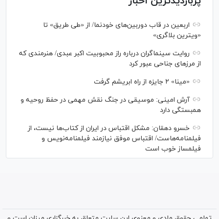
پربازدیدترین اخبار
اربعین در قاب دوربین‌های خودنما/ از «طی طریق» تا
«ویترین بلاگری»
روایت سینماگران درباره راز محبوبیت اکبر عبدی/ هنرمندی که
از مرزهای جناحی عبور کرد
«مینا» ۲ جایزه از راه ابریشم گرفت
آرش امینی: موسیقی در جنگ نقش مهمی در حفظ روحیه و
همبستگی دارد
خسرو دهقان: مشکل اقتباس در ایران از کتاب‌ها نیست، از
فیلمنامه‌هاست/ اقتباس موفق نیازمند فیلمنامه‌نویس و
فیلمساز خوب است
تمامی حقوق مادی و معنوی این سایت متعلق به خبرگزاری میزان است و