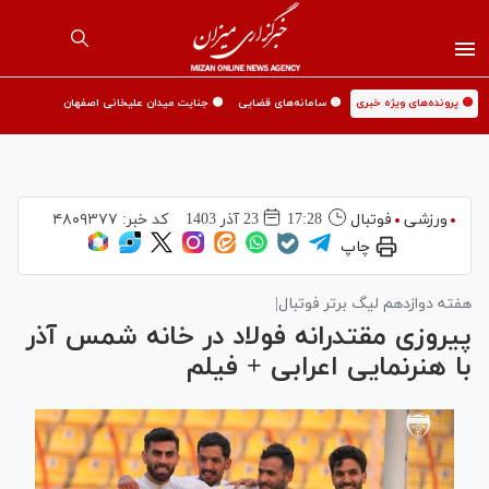
🟡 پرونده‌های ویژه خبری
🟡 سامانه‌های قضایی
🟡 جنایت میدان علیخانی اصفهان
ورزشی
فوتبال
17:28
23 آذر 1403
کد خبر:
۴۸۰۹۳۷۷
چاپ
هفته دوازدهم لیگ برتر فوتبال|
پیروزی مقتدرانه فولاد در خانه شمس آذر
با هنرنمایی اعرابی + فیلم