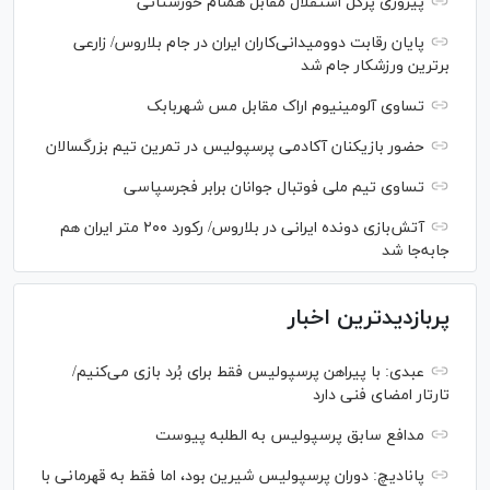
پیروزی پُرگل استقلال مقابل همنام خوزستانی
پایان رقابت دوومیدانی‌کاران ایران در جام بلاروس/ زارعی
برترین ورزشکار جام شد
تساوی آلومینیوم اراک مقابل مس شهربابک
حضور بازیکنان آکادمی پرسپولیس در تمرین تیم بزرگسالان
تساوی تیم ملی فوتبال جوانان برابر فجرسپاسی
آتش‌بازی دونده ایرانی در بلاروس/ رکورد ۲۰۰ متر ایران هم
جابه‌جا شد
پربازدیدترین اخبار
عبدی: با پیراهن پرسپولیس فقط برای بُرد بازی می‌کنیم/
تارتار امضای فنی دارد
مدافع سابق پرسپولیس به الطلبه پیوست
پانادیچ: دوران پرسپولیس شیرین بود، اما فقط به قهرمانی با