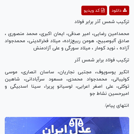
Play
دانلود
کد ویدیو
Video
ترکیب شمس آذر برابر فولاد
محمدامین رضایی، امیر صدقی، ایمان اکبری، محمد منصوری ،
صادق آلبوصبیح، هومن ربیع‌زاده، میلاد فخرالدینی، محمدجواد
آزاده ، نوید کومار ، میلاد سورگی و علی آزادمنش
ترکیب فولاد برابر شمس آذر
اتکیر یوسوپوف، مجتبی نجاریان، ساسان انصاری، موسی
کولیبالی، محمدجواد محمدی، مسعود سرآبادانی، شاهین
توکلی، علی اصغر اعرابی، لوسیانو پریرا، سینا اسدبیگی و
امیرحسین نشاط جو
انتهای پیام/