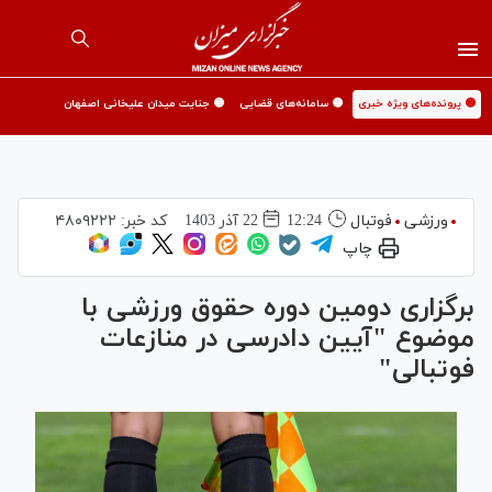
🟡 پرونده‌های ویژه خبری
🟡 سامانه‌های قضایی
🟡 جنایت میدان علیخانی اصفهان
ورزشی
فوتبال
12:24
22 آذر 1403
کد خبر:
۴۸۰۹۲۲۲
چاپ
برگزاری دومین دوره حقوق ورزشی با
موضوع "آیین دادرسی در منازعات
فوتبالی"