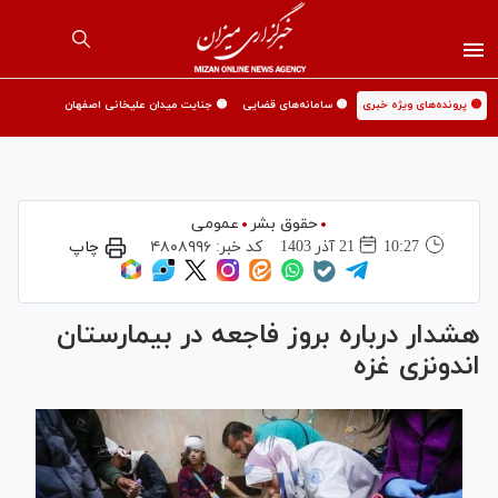
🟡 پرونده‌های ویژه خبری
🟡 سامانه‌های قضایی
🟡 جنایت میدان علیخانی اصفهان
حقوق بشر
عمومی
10:27
21 آذر 1403
کد خبر:
۴۸۰۸۹۹۶
چاپ
هشدار درباره بروز فاجعه در بیمارستان
اندونزی غزه