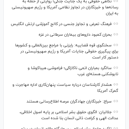
نگاهی حقوقی به یک جنایت جنگی؛ روایتی از حمله به
رسانه‌ها و خبرنگاران در تجاوز نظامی آمریکا و رژیم صهیونیستی
به ایران
فرهنگ تعرض و تجاوز جنسی در کالج آموزشی ارتش انگلیس
بحران کمبود دارو‌های بیماران سرطانی در غزه
سخنگوی قوه قضاییه: رایزنی‌ با مراجع بین‌المللی و کشور‌ها
برای پیگیری حقوقی جنایات آمریکا و رژیم صهیونیستی در
دستور کار است
سالگرد بمباران اتمی ناکازاکی؛ فراموشی هیباکوشا و
تابوشکنی هسته‌ای غرب
هشدار کارشناسان درباره سیاست پنهان‌کاری اداره مهاجرت و
گمرک آمریکا
سراج: خبرنگاران جهادگران عرصه اطلاع‌رسانی هستند
جلالیان: الگوی حقوق بشر اسلامی بر پایه اصول اخلاقی،
عدالت الهی و کرامت ذاتی انسان بنا شده است
تاکید حقوق بشر اسلامی بر جایگاه والای انسان در پرتو