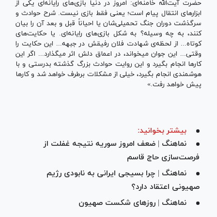
حضرت آیت‌الله خامنه‌ای: امروز در دنیا بازی‌های رایانه‌ای یکی از
ابزار‌های انتقال پیام است؛ یعنی فقط بازی نیست. شرح حوادث و
سرگذشت دوران جنگ تحمیلی‌شان یا احیاناً قبل و بعد آن را بیان
کنند، به چه وسیله؟ به شکل بازی‌های رایانه‌ای. یا حکایت‌های
کوتاه... از لحظه‌ی شهادت فلان رفیقش در جبهه... این حکایت را
وقتی... این جوان میخواند، در اعماق دلش اثر میگذارد... اگر این
کار‌ها انجام بگیرد و این روایت حوادث بزرگ گذشته بدرستی و با
هوشمندی انجام بگیرد، خیلی از مشکلات برطرف خواهد شد و کار‌ها
پیش خواهد رفت.»
بیشتر بخوانید:
نماهنگ | ضعف امروز سوریه نتیجه غفلت از
فرصت‌سازی حاج قاسم
نماهنگ | چرا بسیجی ایرانی به نابودی رژیم
صهیونی اعتقاد دارد؟
نماهنگ | روزهای شکست صهیون