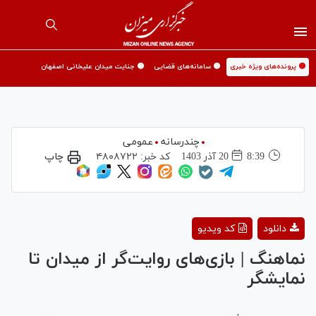
🟡 پرونده‌های ویژه خبری
🟡 سامانه‌های قضایی
🟡 جنایت میدان علیخانی اصفهان
چندرسانه
عمومی
8:39
20 آذر 1403
کد خبر:
۴۸۰۸۷۲۲
چاپ
Play
دانلود
کد ویدیو
Video
نماهنگ | بازی‌های روایت‌گر از میدان تا
نمایشگر