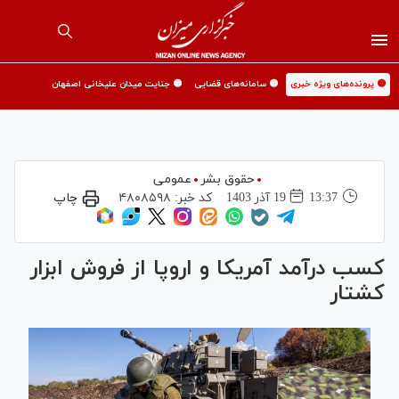
🟡 پرونده‌های ویژه خبری
🟡 سامانه‌های قضایی
🟡 جنایت میدان علیخانی اصفهان
حقوق بشر
عمومی
13:37
19 آذر 1403
کد خبر:
۴۸۰۸۵۹۸
چاپ
کسب درآمد آمریکا و اروپا از فروش ابزار
کشتار