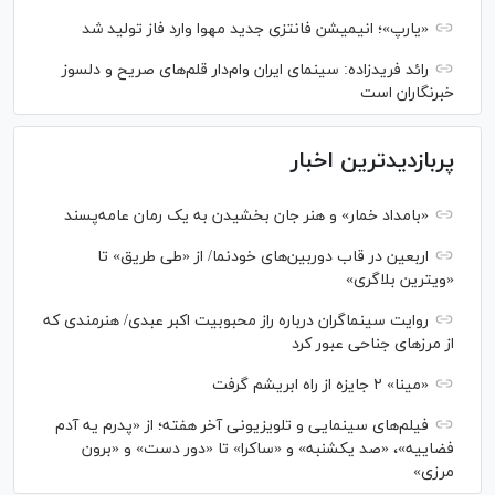
«یارپ»؛ انیمیشن فانتزی جدید مهوا وارد فاز تولید شد
رائد فریدزاده: سینمای ایران وام‌دار قلم‌های صریح و دلسوز
خبرنگاران است
پربازدیدترین اخبار
«بامداد خمار» و هنر جان بخشیدن به یک رمان عامه‌پسند
اربعین در قاب دوربین‌های خودنما/ از «طی طریق» تا
«ویترین بلاگری»
روایت سینماگران درباره راز محبوبیت اکبر عبدی/ هنرمندی که
از مرزهای جناحی عبور کرد
«مینا» ۲ جایزه از راه ابریشم گرفت
فیلم‌های سینمایی و تلویزیونی آخر هفته؛ از «پدرم یه آدم
فضاییه»، «صد یکشنبه» و «ساکرا» تا «دور دست» و «برون
مرزی»