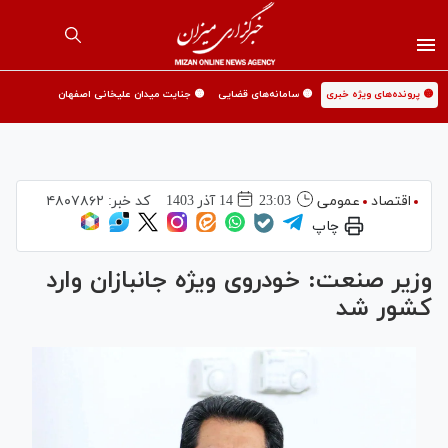
🟡 پرونده‌های ویژه خبری
🟡 سامانه‌های قضایی
🟡 جنایت میدان علیخانی اصفهان
اقتصاد
عمومی
23:03
14 آذر 1403
کد خبر:
۴۸۰۷۸۶۲
چاپ
وزیر صنعت: خودروی ویژه جانبازان وارد
کشور شد