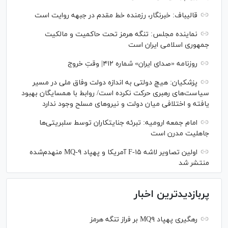
قالیباف: خبرنگار، رزمنده خط مقدم در جبهه روایت است
نماینده مجلس: تنگه هرمز تحت حاکمیت و مالکیت
جمهوری اسلامی ایران است
روزنامه «صدای ایران» شماره ۴۱۲| وقتِ خروج
پزشکیان: هیچ دولتی به اندازه دولت وفاق ملی در مسیر
سیاست‌های رهبری حرکت نکرده است/ روابط با همسایگان بهبود
یافته و اختلافی میان دولت و نیروهای مسلح وجود ندارد
امام جمعه ارومیه: تبرئه جنایتکاران توسط سلبریتی‌ها
جاهلیت مدرن است
اولین تصاویر لاشه F-۱۵ آمریکا و پهپاد MQ-۹ منهدم‌شده
منتشر شد
پربازدیدترین اخبار
رهگیری پهپاد MQ۹ بر فراز تنگه هرمز