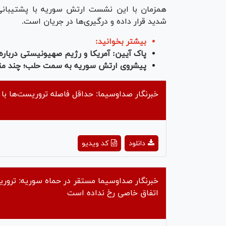
همزمان با این نشست ارتش سوریه با پشتیبانی
شدید قرار داده و درگیری‌ها در جریان است.
بیشتر بخوانید:
پاک‌ آیین: آمریکا و رژیم صهیونیستی دربا
پیشروی ارتش سوریه به سمت حلب؛ چند منط
خبرنگار صداوسیما: حداقل فاصله تروریست‌ها با شهر حماه
ay
دانلود
کد ویدیو
deo
خبرنگار صداوسیما مستقر در حماه سوریه: ترور
اتفاق خاصی رخ نداده است