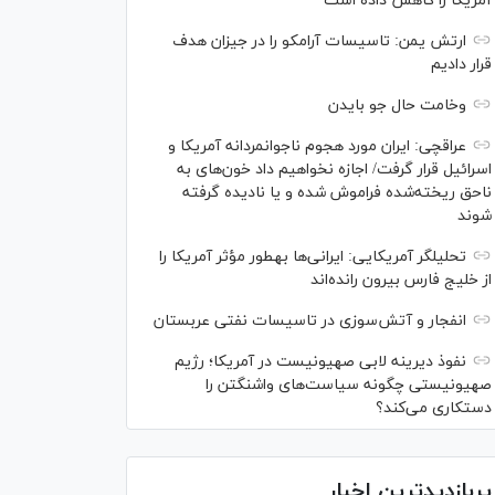
آمریکا را کاهش داده است
ارتش یمن: تاسیسات آرامکو را در جیزان هدف
قرار دادیم
وخامت حال جو بایدن
عراقچی: ایران مورد هجوم ناجوانمردانه آمریکا و
اسرائیل قرار گرفت/ اجازه نخواهیم داد خون‌های به
ناحق ریخته‌شده فراموش شده و یا نادیده گرفته
شوند
تحلیلگر آمریکایی: ایرانی‌ها به‎طور مؤثر آمریکا را
از خلیج فارس بیرون رانده‌اند
انفجار و آتش‌سوزی در تاسیسات نفتی عربستان
نفوذ دیرینه لابی صهیونیست در آمریکا؛ رژیم
صهیونیستی چگونه سیاست‌های واشنگتن را
دستکاری می‌کند؟
پربازدیدترین اخبار