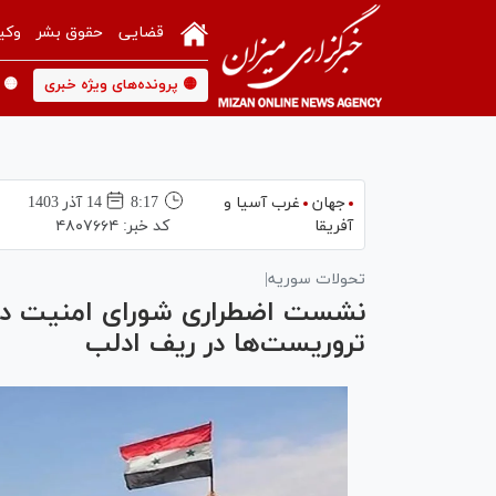
قضایی
حقوق بشر
وکی
🟡 پرونده‌های ویژه خبری
🟡 
جهان
غرب آسیا و
8:17
14 آذر 1403
آفریقا
کد خبر:
۴۸۰۷۶۶۴
تحولات سوریه|
نشست اضطراری شورای امنیت دربا
تروریست‌ها در ریف ادلب