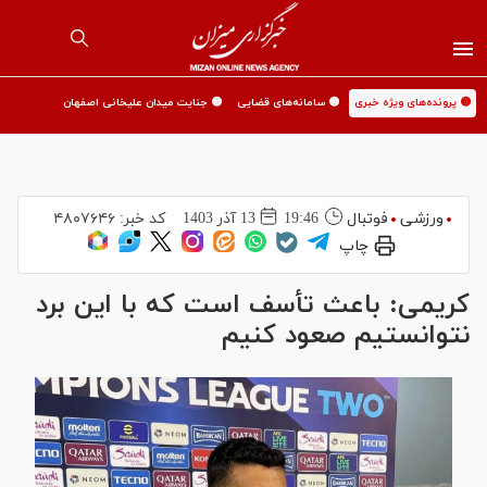
🟡 پرونده‌های ویژه خبری
🟡 سامانه‌های قضایی
🟡 جنایت میدان علیخانی اصفهان
ورزشی
فوتبال
19:46
13 آذر 1403
کد خبر:
۴۸۰۷۶۴۶
چاپ
کریمی: باعث تأسف است که با این برد
نتوانستیم صعود کنیم