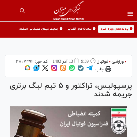
🟡 پرونده‌های ویژه خبری
🟡 سامانه‌های قضایی
🟡 جنایت میدان علیخانی اصفهان
ورزشی
فوتبال
9:39
13 آذر 1403
کد خبر:
۴۸۰۷۴۹۲
چاپ
پرسپولیس، تراکتور و ۵ تیم لیگ برتری
جریمه شدند