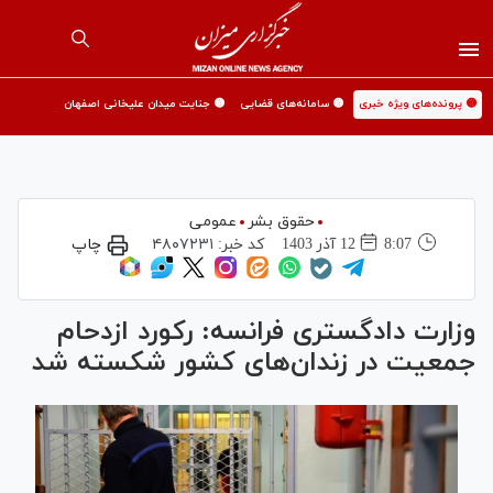
🟡 پرونده‌های ویژه خبری
🟡 سامانه‌های قضایی
🟡 جنایت میدان علیخانی اصفهان
حقوق بشر
عمومی
8:07
12 آذر 1403
کد خبر:
۴۸۰۷۲۳۱
چاپ
وزارت دادگستری فرانسه: رکورد ازدحام
جمعیت در زندان‌های کشور شکسته شد