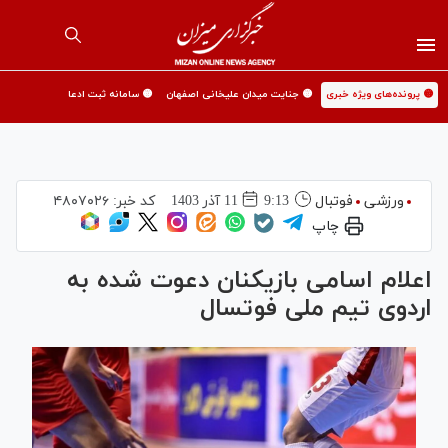
🟡 پرونده‌های ویژه خبری
🟡 جنایت میدان علیخانی اصفهان
🟡 سامانه ثبت ادعا
ورزشی
فوتبال
9:13
11 آذر 1403
کد خبر:
۴۸۰۷۰۲۶
چاپ
اعلام اسامی بازیکنان دعوت شده به
اردوی تیم ملی فوتسال