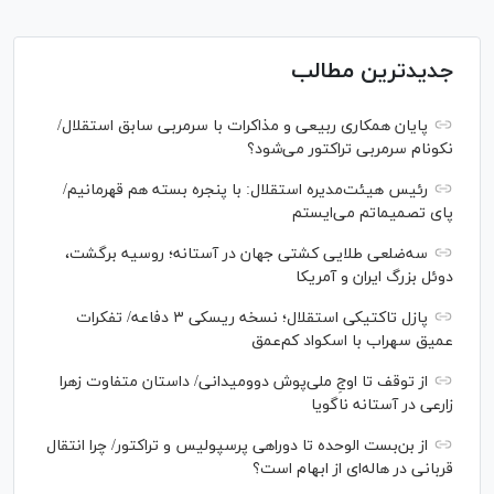
جدیدترین مطالب
پایان همکاری ربیعی و مذاکرات با سرمربی سابق استقلال/
نکونام سرمربی تراکتور می‌شود؟
رئیس هیئت‌مدیره استقلال: با پنجره بسته هم قهرمانیم/
پای تصمیماتم می‌ایستم
سه‌ضلعی طلایی کشتی جهان در آستانه؛ روسیه برگشت،
دوئل بزرگ ایران و آمریکا
پازل تاکتیکی استقلال؛ نسخه ریسکی ۳ دفاعه/ تفکرات
عمیق سهراب با اسکواد کم‌عمق
از توقف تا اوجِ ملی‌پوش دوومیدانی/ داستان متفاوت زهرا
زارعی در آستانه ناگویا
از بن‌بست الوحده تا دوراهی پرسپولیس و تراکتور/ چرا انتقال
قربانی در هاله‌ای از ابهام است؟