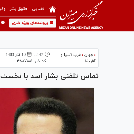
قضایی
حقوق بشر
وکی
🟡 پرونده‌های ویژه خبری
🟡 
جهان
غرب آسیا و
22:47
10 آذر 1403
آفریقا
کد خبر:
۴۸۰۷۰۰۱
تماس تلفنی بشار اسد با نخست‌وز