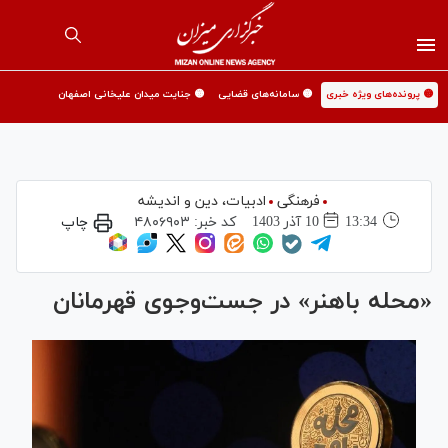
🟡 پرونده‌های ویژه خبری
🟡 سامانه‌های قضایی
🟡 جنایت میدان علیخانی اصفهان
فرهنگی
ادبیات، دین و اندیشه
13:34
10 آذر 1403
کد خبر:
۴۸۰۶۹۰۳
چاپ
«محله باهنر» در جست‌وجوی قهرمانان