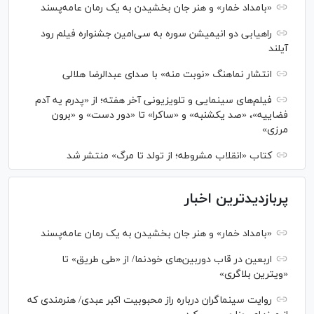
«بامداد خمار» و هنر جان بخشیدن به یک رمان عامه‌پسند
راهیابی دو انیمیشن سوره به سی‌امین جشنواره فیلم رود
آیلند
انتشار نماهنگ «نوبت منه» با صدای عبدالرضا هلالی
فیلم‌های سینمایی و تلویزیونی آخر هفته؛ از «پدرم یه آدم
فضاییه»، «صد یکشنبه» و «ساکرا» تا «دور دست» و «برون
مرزی»
کتاب «انقلاب مشروطه؛ از تولد تا مرگ» منتشر شد
پربازدیدترین اخبار
«بامداد خمار» و هنر جان بخشیدن به یک رمان عامه‌پسند
اربعین در قاب دوربین‌های خودنما/ از «طی طریق» تا
«ویترین بلاگری»
روایت سینماگران درباره راز محبوبیت اکبر عبدی/ هنرمندی که