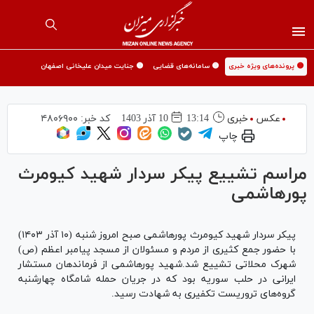
🟡 پرونده‌های ویژه خبری
🟡 سامانه‌های قضایی
🟡 جنایت میدان علیخانی اصفهان
عکس
خبری
13:14
10 آذر 1403
کد خبر:
۴۸۰۶۹۰۰
چاپ
مراسم تشییع پیکر سردار شهید کیومرث
پورهاشمی
پیکر سردار شهید کیومرث پورهاشمی صبح امروز شنبه (۱۰ آذر ۱۴۰۳)
با حضور جمع کثیری از مردم و مسئولان از مسجد پیامبر اعظم (ص)
شهرک محلاتی تشییع شد.شهید پورهاشمی از فرماندهان مستشار
ایرانی در حلب سوریه بود که در جریان حمله شامگاه چهارشنبه
گروه‌های تروریست تکفیری به شهادت رسید.