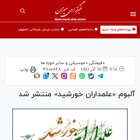
🟡 پرونده‌های ویژه خبری
🟡 سامانه‌های قضایی
🟡 جنایت میدان علیخانی اصفهان
فرهنگی
موسیقی و سایر حوزه ها
9:54
10 آذر 1403
کد خبر:
۴۸۰۶۸۲۸
چاپ
آلبوم «علمداران خورشید» منتشر شد