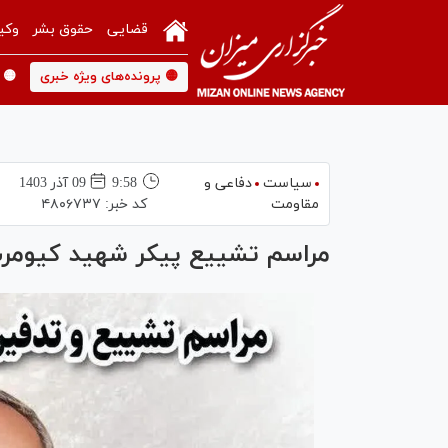
قضایی
حقوق بشر
وکی
🟡 پرونده‌های ویژه خبری
🟡 
سیاست
دفاعی و
9:58
09 آذر 1403
مقاومت
کد خبر:
۴۸۰۶۷۳۷
مراسم تشییع پیکر شهید کیومرث