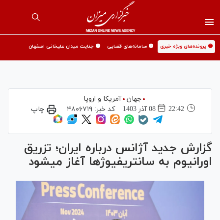
🟡 پرونده‌های ویژه خبری
🟡 سامانه‌های قضایی
🟡 جنایت میدان علیخانی اصفهان
جهان
آمریکا و اروپا
22:42
08 آذر 1403
کد خبر:
۴۸۰۶۷۱۹
چاپ
گزارش جدید آژانس درباره ایران؛ تزریق
اورانیوم به سانتریفیوژ‌ها آغاز می‎شود