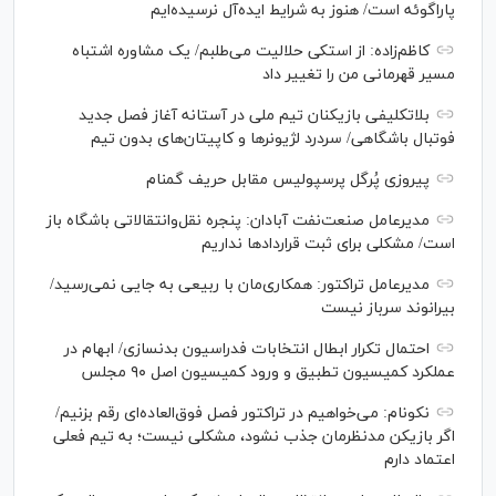
پاراگوئه است/ هنوز به شرایط ایده‌آل نرسیده‌ایم
کاظم‌زاده: از استکی حلالیت می‌طلبم/ یک مشاوره اشتباه
مسیر قهرمانی من را تغییر داد
بلاتکلیفی بازیکنان تیم ملی در آستانه آغاز فصل جدید
فوتبال باشگاهی/ سردرد لژیونر‌ها و کاپیتان‌های بدون تیم
پیروزی پُرگل پرسپولیس مقابل حریف گمنام
مدیرعامل صنعت‌نفت آبادان: پنجره نقل‌وانتقالاتی باشگاه باز
است/ مشکلی برای ثبت قرارداد‌ها نداریم
مدیرعامل تراکتور: همکاری‌مان با ربیعی به جایی نمی‌رسید/
بیرانوند سرباز نیست
احتمال تکرار ابطال انتخابات فدراسیون بدنسازی/ ابهام در
عملکرد کمیسیون تطبیق و ورود کمیسیون اصل ۹۰ مجلس
نکونام: می‌خواهیم در تراکتور فصل فوق‌العاده‌ای رقم بزنیم/
اگر بازیکن مدنظرمان جذب نشود، مشکلی نیست؛ به تیم فعلی
اعتماد دارم