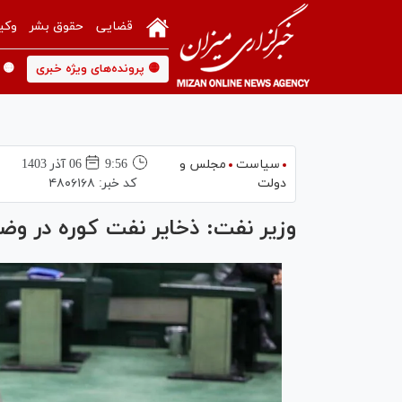
قضایی
حقوق بشر
وکی
🟡 پرونده‌های ویژه خبری
🟡 
سیاست
مجلس و
9:56
06 آذر 1403
دولت
کد خبر:
۴۸۰۶۱۶۸
وزیر نفت: ذخایر نفت کوره در وض