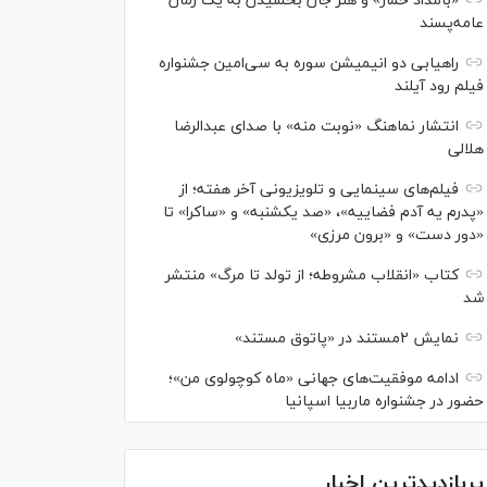
«بامداد خمار» و هنر جان بخشیدن به یک رمان
عامه‌پسند
راهیابی دو انیمیشن سوره به سی‌امین جشنواره
فیلم رود آیلند
انتشار نماهنگ «نوبت منه» با صدای عبدالرضا
هلالی
فیلم‌های سینمایی و تلویزیونی آخر هفته؛ از
«پدرم یه آدم فضاییه»، «صد یکشنبه» و «ساکرا» تا
«دور دست» و «برون مرزی»
کتاب «انقلاب مشروطه؛ از تولد تا مرگ» منتشر
شد
نمایش ۲مستند در «پاتوق مستند»
ادامه موفقیت‌های جهانی «ماه کوچولوی من»؛
حضور در جشنواره ماربیا اسپانیا
پربازدیدترین اخبار