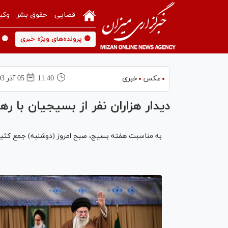
قضایی
حقوق بشر
وکی
🟡 پرونده‌های ویژه خبری
🟡 
عکس
خبری
11:40
05 آذر 1403
دیدار هزاران نفر از بسیجیان با رهب
به مناسبت هفته بسیج، صبح امروز (دوشنبه) جمع کثیری 